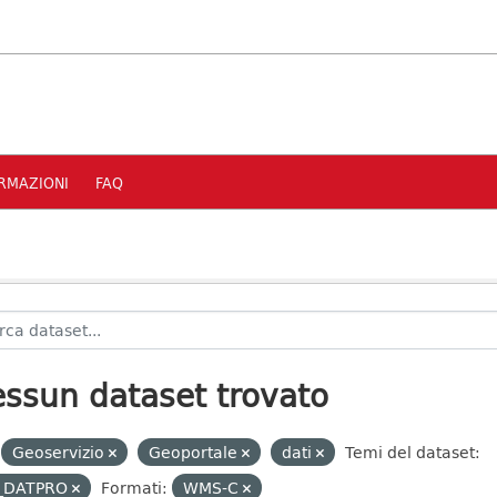
RMAZIONI
FAQ
ssun dataset trovato
Geoservizio
Geoportale
dati
Temi del dataset:
_DATPRO
Formati:
WMS-C