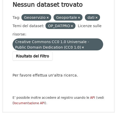
Nessun dataset trovato
Tag:
Geoservizio
Geoportale
dati
Temi del dataset:
OP_DATPRO
Licenze sulle
risorse:
Creative Commons CC0 1.0 Universale -
Public Domain Dedication (CC0 1.0)
Risultato del Filtro
Per favore effettua un'altra ricerca.
E' possibile inoltre accedere al registro usando le
API
(vedi
Documentazione API
).