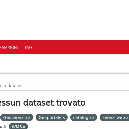
RMAZIONI
FAQ
ssun dataset trovato
Geoservizio
Geoportale
catalogo
servizi web
ati:
WMS