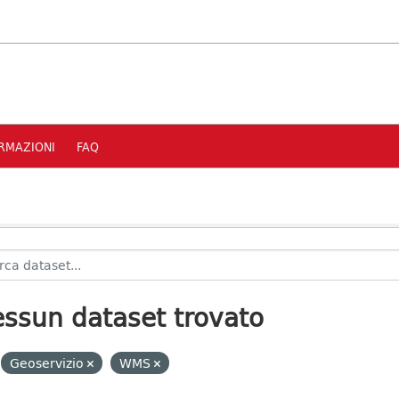
RMAZIONI
FAQ
ssun dataset trovato
Geoservizio
WMS