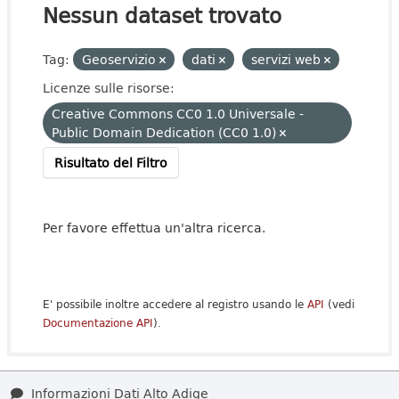
Nessun dataset trovato
Tag:
Geoservizio
dati
servizi web
Licenze sulle risorse:
Creative Commons CC0 1.0 Universale -
Public Domain Dedication (CC0 1.0)
Risultato del Filtro
Per favore effettua un'altra ricerca.
E' possibile inoltre accedere al registro usando le
API
(vedi
Documentazione API
).
Informazioni Dati Alto Adige