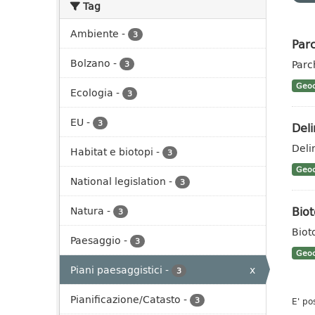
Tag
Ambiente
-
3
Parc
Bolzano
-
Parc
3
Geoc
Ecologia
-
3
EU
-
3
Deli
Deli
Habitat e biotopi
-
3
Geoc
National legislation
-
3
Biot
Natura
-
3
Biot
Paesaggio
-
3
Geoc
Piani paesaggistici
-
x
3
Pianificazione/Catasto
-
3
E' po