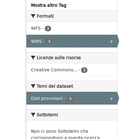
Mostra altro Tag
Formati
WFS
-
3
WMS
-
x
3
Licenze sulle risorse
Creative Commons...
-
3
Temi del dataset
Dati provvisori
-
x
3
Sottotemi
Non ci sono Sottotemi che
corrispondono a questa ricerca