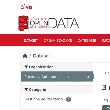
Skip to main content
DATASET
ORGANIZZAZIONI
CATEGORIE
INFO
Dataset
Organizzazioni
Provincia Autonoma...
-
x
3
3 
Categorie
Gestione del territorio
-
3
Tag:
Pro