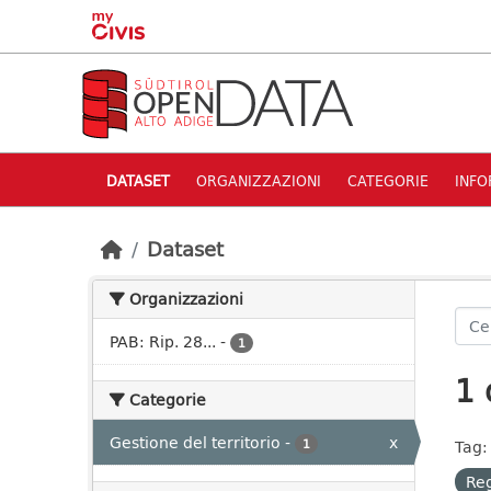
Skip to main content
DATASET
ORGANIZZAZIONI
CATEGORIE
INFO
Dataset
Organizzazioni
PAB: Rip. 28...
-
1
1 
Categorie
Gestione del territorio
-
x
1
Tag:
Reg