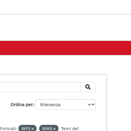
Ordina per
Formati:
WFS
WMS
Temi del