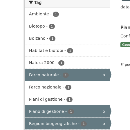
Tag
data
Ambiente
-
1
Biotopo
-
Pian
1
Conf
Bolzano
-
1
Geoc
Habitat e biotopi
-
1
Natura 2000
-
1
E' po
Parco naturale
-
x
1
Parco nazionale
-
1
Piani di gestione
-
1
Piano di gestione
-
x
1
Regioni biogeografiche
-
x
1