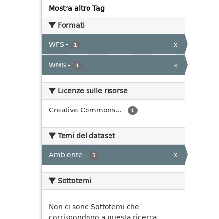
Mostra altro Tag
Formati
WFS
-
x
1
WMS
-
x
1
Licenze sulle risorse
Creative Commons...
-
1
Temi del dataset
Ambiente
-
x
1
Sottotemi
Non ci sono Sottotemi che
corrispondono a questa ricerca