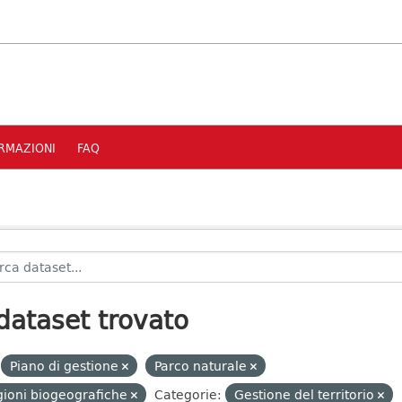
RMAZIONI
FAQ
dataset trovato
Piano di gestione
Parco naturale
ioni biogeografiche
Categorie:
Gestione del territorio