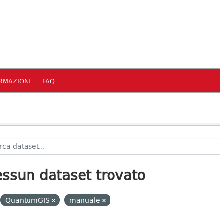
RMAZIONI
FAQ
ssun dataset trovato
QuantumGIS
manuale