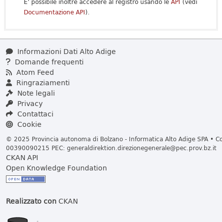
E' possibile inoltre accedere al registro usando le
API
(vedi
Documentazione API
).
Informazioni Dati Alto Adige
Domande frequenti
Atom Feed
Ringraziamenti
Note legali
Privacy
Contattaci
Cookie
© 2025 Provincia autonoma di Bolzano - Informatica Alto Adige SPA • Cod
00390090215 PEC:
generaldirektion.direzionegenerale@pec.prov.bz.it
CKAN API
Open Knowledge Foundation
Realizzato con
CKAN