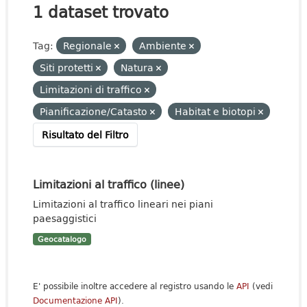
1 dataset trovato
Tag:
Regionale
Ambiente
Siti protetti
Natura
Limitazioni di traffico
Pianificazione/Catasto
Habitat e biotopi
Risultato del Filtro
Limitazioni al traffico (linee)
Limitazioni al traffico lineari nei piani
paesaggistici
Geocatalogo
E' possibile inoltre accedere al registro usando le
API
(vedi
Documentazione API
).