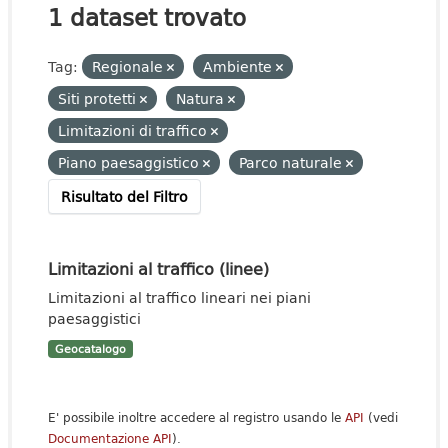
1 dataset trovato
Tag:
Regionale
Ambiente
Siti protetti
Natura
Limitazioni di traffico
Piano paesaggistico
Parco naturale
Risultato del Filtro
Limitazioni al traffico (linee)
Limitazioni al traffico lineari nei piani
paesaggistici
Geocatalogo
E' possibile inoltre accedere al registro usando le
API
(vedi
Documentazione API
).