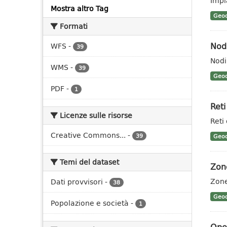
Impi
Mostra altro Tag
Geoc
Formati
Nodi
WFS
-
39
Nodi
WMS
-
39
Geoc
PDF
-
1
Reti
Licenze sulle risorse
Reti
Creative Commons...
-
39
Geoc
Temi del dataset
Zone
Zone
Dati provvisori
-
38
Geoc
Popolazione e società
-
1
Oper