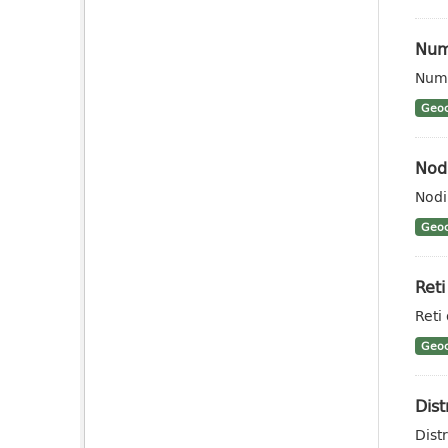
Num
Nume
Geoc
Nodi
Nodi
Geoc
Reti
Reti 
Geoc
Dist
Dist