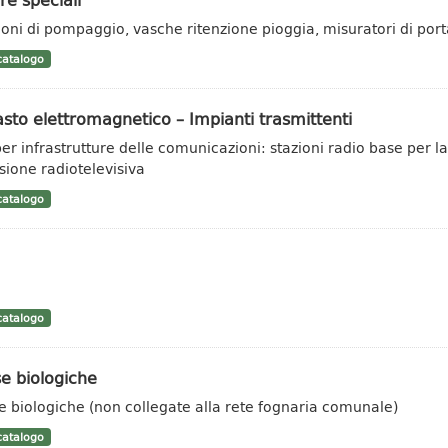
ioni di pompaggio, vasche ritenzione pioggia, misuratori di port
atalogo
sto elettromagnetico – Impianti trasmittenti
 per infrastrutture delle comunicazioni: stazioni radio base per l
usione radiotelevisiva
atalogo
atalogo
e biologiche
e biologiche (non collegate alla rete fognaria comunale)
atalogo