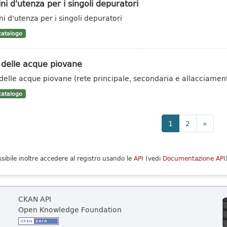
ni d'utenza per i singoli depuratori
ni d'utenza per i singoli depuratori
atalogo
 delle acque piovane
 delle acque piovane (rete principale, secondaria e allacciament
atalogo
1
2
»
ssibile inoltre accedere al registro usando le
API
(vedi
Documentazione API
CKAN API
Open Knowledge Foundation