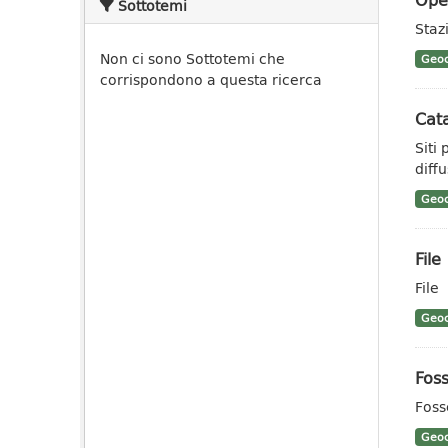
Sottotemi
Staz
Non ci sono Sottotemi che
Geoc
corrispondono a questa ricerca
Cata
Siti
diff
Geoc
File
File
Geoc
Foss
Foss
Geoc