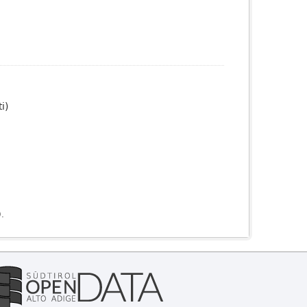
i)
).