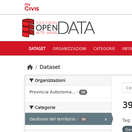
Skip to main content
DATASET
ORGANIZZAZIONI
CATEGORIE
INFO
Dataset
Organizzazioni
Provincia Autonoma...
-
39
39
Categorie
Gestione del territorio
-
x
39
Tag:
Ges