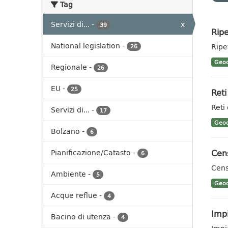
Tag
Servizi di...
-
x
39
Ripe
National legislation
-
Ripet
26
Geoc
Regionale
-
26
EU
-
25
Reti
Reti
Servizi di...
-
17
Geoc
Bolzano
-
6
Cens
Pianificazione/Catasto
-
6
Cens
Ambiente
-
5
Geoc
Acque reflue
-
4
Impi
Bacino di utenza
-
4