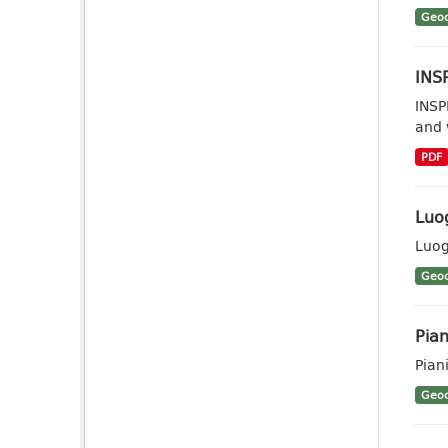
Geoc
INSP
INSP
and 
PDF
Luog
Luog
Geoc
Pian
Piani
Geoc