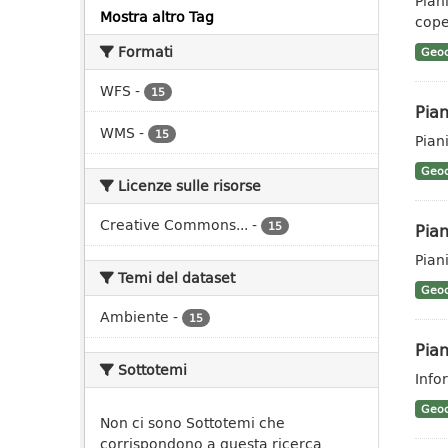
Pian
Mostra altro Tag
coper
Formati
Geoc
WFS
-
15
Pian
WMS
-
15
Pian
Geoc
Licenze sulle risorse
Creative Commons...
-
15
Pian
Pian
Temi del dataset
Geoc
Ambiente
-
15
Pian
Sottotemi
Info
Geoc
Non ci sono Sottotemi che
corrispondono a questa ricerca