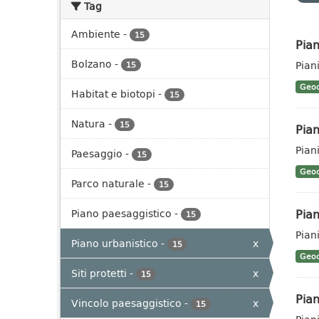
Tag
Ambiente
-
15
Pian
Bolzano
-
Pian
15
Geoc
Habitat e biotopi
-
15
Natura
-
15
Pian
Pian
Paesaggio
-
15
Geoc
Parco naturale
-
15
Pian
Piano paesaggistico
-
15
Piani
Piano urbanistico
-
x
15
Geoc
Siti protetti
-
x
15
Pian
Vincolo paesaggistico
-
x
15