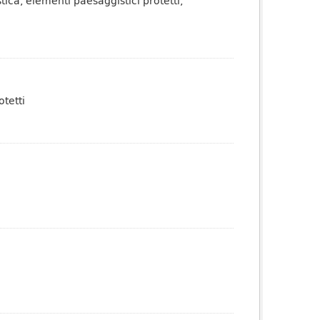
tica, elementi paesaggistici protetti,
otetti