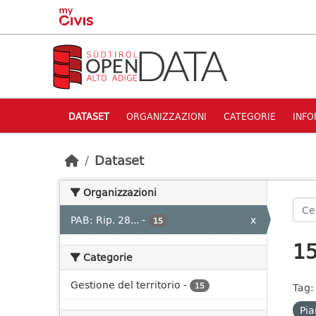
Skip to main content
DATASET
ORGANIZZAZIONI
CATEGORIE
INFO
Dataset
Organizzazioni
PAB: Rip. 28...
-
x
15
15
Categorie
Gestione del territorio
-
15
Tag:
Pia