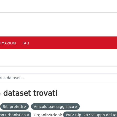
RMAZIONI
FAQ
 dataset trovati
Siti protetti
Vincolo paesaggistico
no urbanistico
Organizzazioni:
PAB: Rip. 28 Sviluppo del te