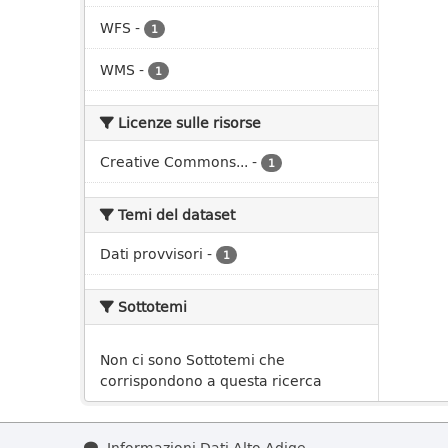
WFS
-
1
WMS
-
1
Licenze sulle risorse
Creative Commons...
-
1
Temi del dataset
Dati provvisori
-
1
Sottotemi
Non ci sono Sottotemi che
corrispondono a questa ricerca
Informazioni Dati Alto Adige