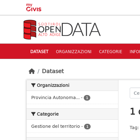
Skip to main content
DATASET
ORGANIZZAZIONI
CATEGORIE
INFO
Dataset
Organizzazioni
Provincia Autonoma...
-
1
1 
Categorie
Gestione del territorio
-
1
Tag: