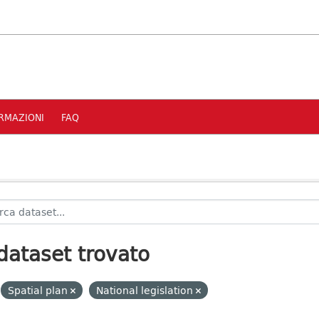
RMAZIONI
FAQ
dataset trovato
Spatial plan
National legislation