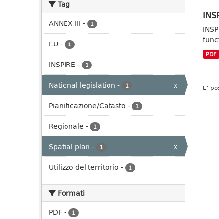
Tag
INSP
ANNEX III
-
1
INSP
func
EU
-
1
PDF
INSPIRE
-
1
National legislation
-
x
1
E' po
Pianificazione/Catasto
-
1
Regionale
-
1
Spatial plan
-
x
1
Utilizzo del territorio
-
1
Formati
PDF
-
1