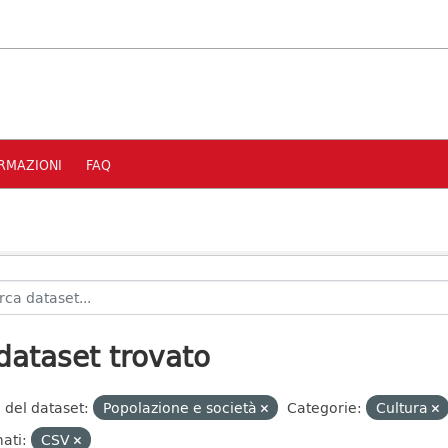
RMAZIONI
FAQ
dataset trovato
 del dataset:
Popolazione e società
Categorie:
Cultura
ati:
CSV