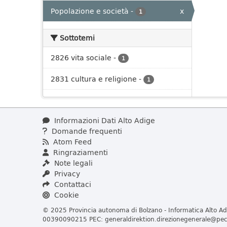
Popolazione e società
-
x
1
Sottotemi
2826 vita sociale
-
1
2831 cultura e religione
-
1
Informazioni Dati Alto Adige
Domande frequenti
Atom Feed
Ringraziamenti
Note legali
Privacy
Contattaci
Cookie
© 2025 Provincia autonoma di Bolzano - Informatica Alto Adi
00390090215 PEC:
generaldirektion.direzionegenerale@pec.