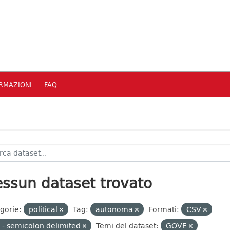
RMAZIONI
FAQ
ssun dataset trovato
gorie:
political
Tag:
autonoma
Formati:
CSV
 - semicolon delimited
Temi del dataset:
GOVE