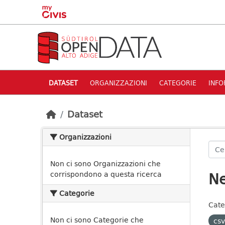
Skip to main content
DATASET
ORGANIZZAZIONI
CATEGORIE
INFO
Dataset
Organizzazioni
Non ci sono Organizzazioni che
Ne
corrispondono a questa ricerca
Categorie
Cate
Non ci sono Categorie che
csv