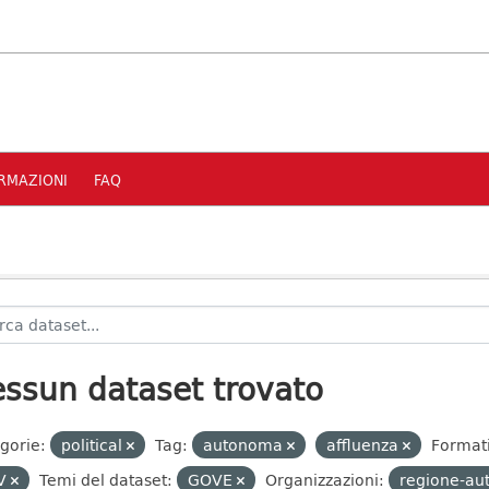
RMAZIONI
FAQ
ssun dataset trovato
gorie:
political
Tag:
autonoma
affluenza
Formati
V
Temi del dataset:
GOVE
Organizzazioni:
regione-au