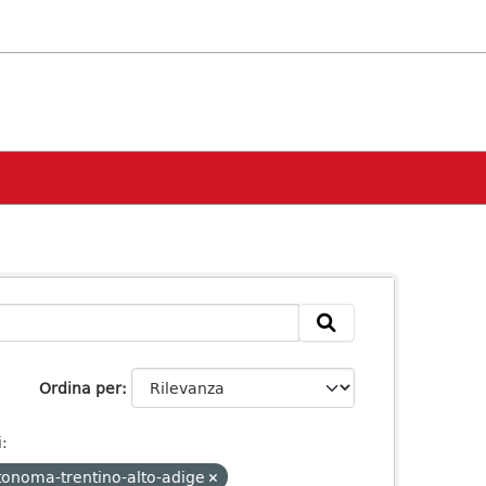
Ordina per
:
tonoma-trentino-alto-adige