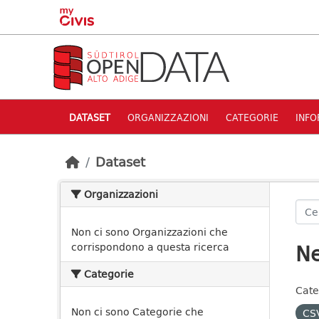
Skip to main content
DATASET
ORGANIZZAZIONI
CATEGORIE
INFO
Dataset
Organizzazioni
Non ci sono Organizzazioni che
Ne
corrispondono a questa ricerca
Categorie
Cate
Non ci sono Categorie che
CS