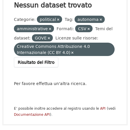
Nessun dataset trovato
Categorie:
political
Tag:
autonoma
amministrative
Formati:
CSV
Temi del
dataset:
GOVE
Licenze sulle risorse:
Creative Commons Attribuzione 4.0
Internazionale (CC BY 4.0)
Risultato del Filtro
Per favore effettua un'altra ricerca.
E' possibile inoltre accedere al registro usando le
API
(vedi
Documentazione API
).