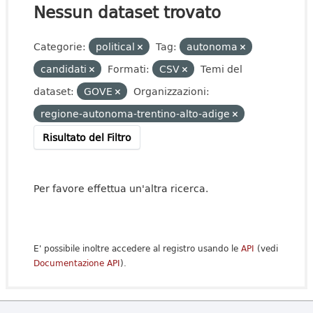
Nessun dataset trovato
Categorie:
political
Tag:
autonoma
candidati
Formati:
CSV
Temi del
dataset:
GOVE
Organizzazioni:
regione-autonoma-trentino-alto-adige
Risultato del Filtro
Per favore effettua un'altra ricerca.
E' possibile inoltre accedere al registro usando le
API
(vedi
Documentazione API
).