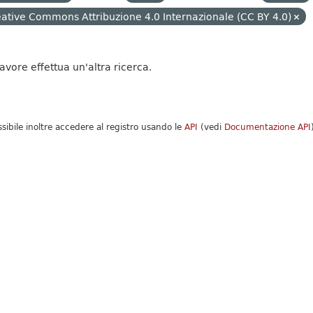
ative Commons Attribuzione 4.0 Internazionale (CC BY 4.0)
favore effettua un'altra ricerca.
ssibile inoltre accedere al registro usando le
API
(vedi
Documentazione API