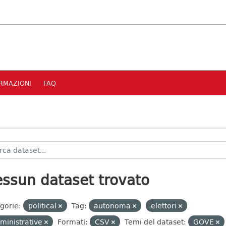
RMAZIONI
FAQ
ssun dataset trovato
gorie:
political
Tag:
autonoma
elettori
ministrative
Formati:
CSV
Temi del dataset:
GOVE