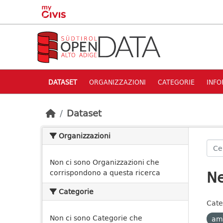
Skip to main content
DATASET
ORGANIZZAZIONI
CATEGORIE
INFO
Dataset
Organizzazioni
Non ci sono Organizzazioni che
Ne
corrispondono a questa ricerca
Categorie
Cate
Non ci sono Categorie che
am