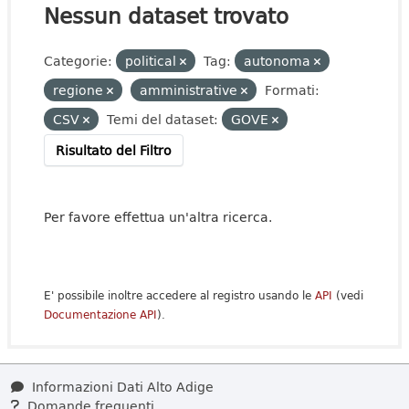
Nessun dataset trovato
Categorie:
political
Tag:
autonoma
regione
amministrative
Formati:
CSV
Temi del dataset:
GOVE
Risultato del Filtro
Per favore effettua un'altra ricerca.
E' possibile inoltre accedere al registro usando le
API
(vedi
Documentazione API
).
Informazioni Dati Alto Adige
Domande frequenti