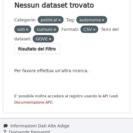
Nessun dataset trovato
Categorie:
political
Tag:
autonoma
voti
cumuni
Formati:
CSV
Temi del
dataset:
GOVE
Risultato del Filtro
Per favore effettua un'altra ricerca.
E' possibile inoltre accedere al registro usando le
API
(vedi
Documentazione API
).
Informazioni Dati Alto Adige
Domande frequenti