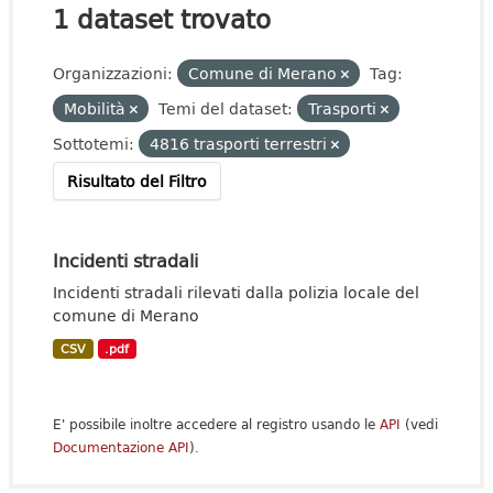
1 dataset trovato
Organizzazioni:
Comune di Merano
Tag:
Mobilità
Temi del dataset:
Trasporti
Sottotemi:
4816 trasporti terrestri
Risultato del Filtro
Incidenti stradali
Incidenti stradali rilevati dalla polizia locale del
comune di Merano
CSV
.pdf
E' possibile inoltre accedere al registro usando le
API
(vedi
Documentazione API
).