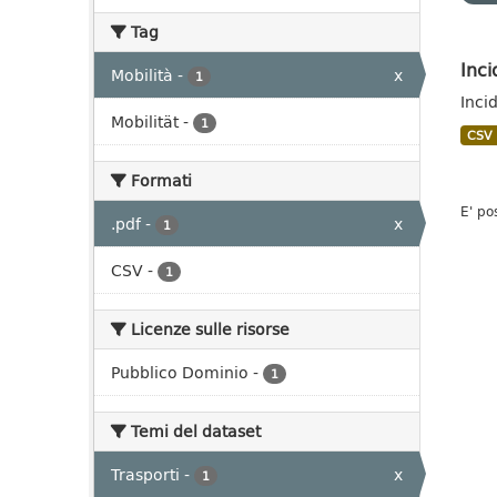
Tag
Inci
Mobilità
-
x
1
Inci
Mobilität
-
1
CSV
Formati
E' po
.pdf
-
x
1
CSV
-
1
Licenze sulle risorse
Pubblico Dominio
-
1
Temi del dataset
Trasporti
-
x
1