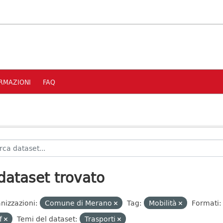
RMAZIONI
FAQ
dataset trovato
nizzazioni:
Comune di Merano
Tag:
Mobilità
Formati:
f
Temi del dataset:
Trasporti