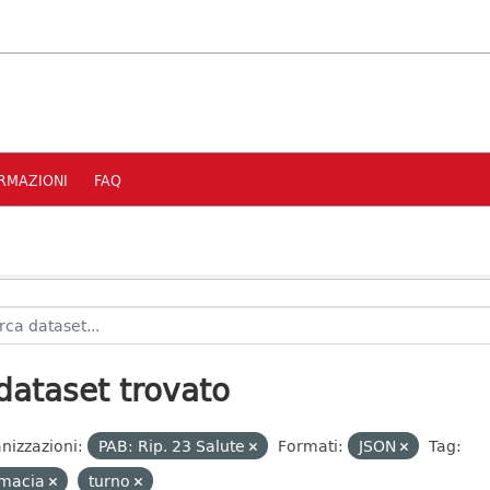
RMAZIONI
FAQ
dataset trovato
nizzazioni:
PAB: Rip. 23 Salute
Formati:
JSON
Tag:
rmacia
turno