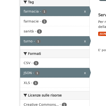
Tag
farmacia
-
x
1
Serv
farmacie
-
Per 
1
dell
sanità
-
1
JSO
turno
-
x
1
E' po
Formati
CSV
-
1
JSON
-
x
1
XLS
-
1
Licenze sulle risorse
Creative Commons...
-
1