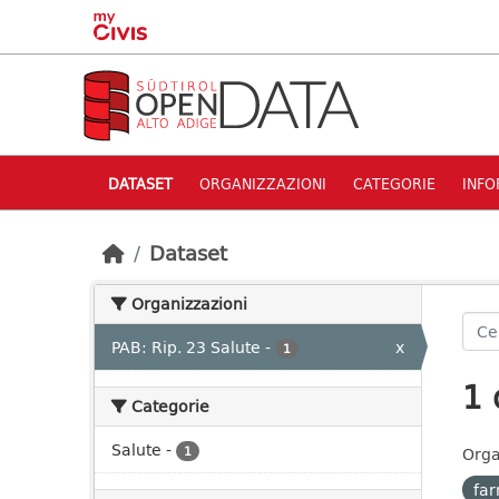
Skip to main content
DATASET
ORGANIZZAZIONI
CATEGORIE
INFO
Dataset
Organizzazioni
PAB: Rip. 23 Salute
-
x
1
1 
Categorie
Salute
-
1
Orga
fa