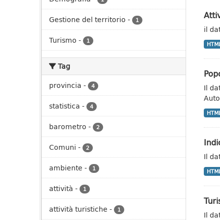
Atti
Gestione del territorio
-
1
il d
Turismo
-
1
HTM
Tag
Pop
provincia
-
4
Il da
Auto
statistica
-
4
HTM
barometro
-
2
Indi
Comuni
-
2
Il da
ambiente
-
1
HTM
attività
-
1
Tur
attività turistiche
-
1
Il d