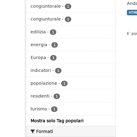
Andan
congiuntorale
-
1
HTM
congiunturale
-
1
edilizia
-
1
E' po
energia
-
1
Europa
-
1
indicatori
-
1
popolazione
-
1
residenti
-
1
turismo
-
1
Mostra solo Tag popolari
Formati