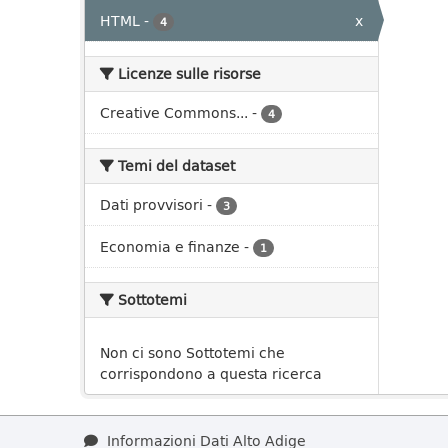
HTML
-
x
4
Licenze sulle risorse
Creative Commons...
-
4
Temi del dataset
Dati provvisori
-
3
Economia e finanze
-
1
Sottotemi
Non ci sono Sottotemi che
corrispondono a questa ricerca
Informazioni Dati Alto Adige