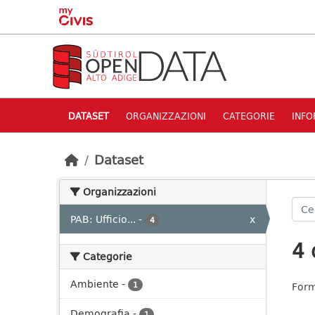
Skip to main content
DATASET
ORGANIZZAZIONI
CATEGORIE
INFO
Dataset
Organizzazioni
PAB: Ufficio...
-
x
4
4 
Categorie
Ambiente
-
1
Form
Demografia
-
1