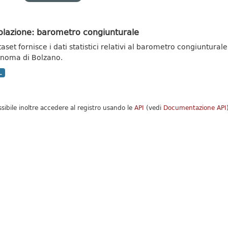
olazione: barometro congiunturale
taset fornisce i dati statistici relativi al barometro congiuntural
noma di Bolzano.
L
ssibile inoltre accedere al registro usando le
API
(vedi
Documentazione API