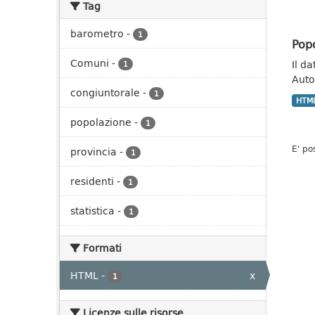
Tag
barometro
-
1
Pop
Comuni
-
Il da
1
Auto
congiuntorale
-
1
HTM
popolazione
-
1
E' po
provincia
-
1
residenti
-
1
statistica
-
1
Formati
HTML
-
x
1
Licenze sulle risorse