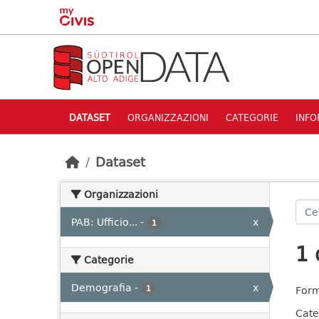
Skip to main content
DATASET
ORGANIZZAZIONI
CATEGORIE
INFO
Dataset
Organizzazioni
PAB: Ufficio...
-
x
1
1 
Categorie
Demografia
-
x
1
Form
Cate