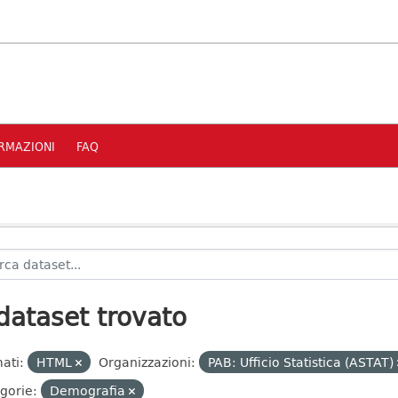
RMAZIONI
FAQ
dataset trovato
ati:
HTML
Organizzazioni:
PAB: Ufficio Statistica (ASTAT)
gorie:
Demografia