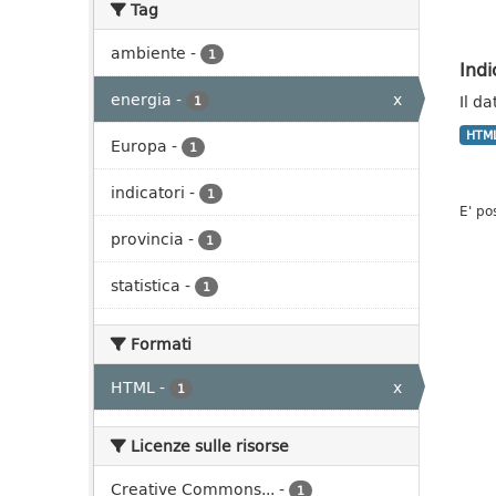
Tag
ambiente
-
1
Indi
energia
-
x
Il da
1
HTM
Europa
-
1
indicatori
-
1
E' po
provincia
-
1
statistica
-
1
Formati
HTML
-
x
1
Licenze sulle risorse
Creative Commons...
-
1