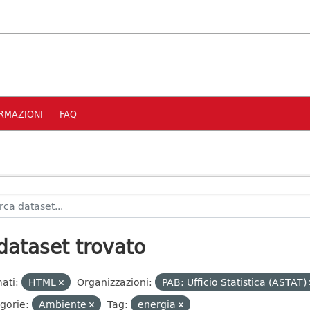
RMAZIONI
FAQ
dataset trovato
ati:
HTML
Organizzazioni:
PAB: Ufficio Statistica (ASTAT)
gorie:
Ambiente
Tag:
energia