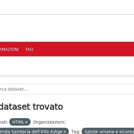
RMAZIONI
FAQ
dataset trovato
ati:
HTML
Organizzazioni:
enda Sanitaria dell'Alto Adige
Tag:
Salute umana e sicure