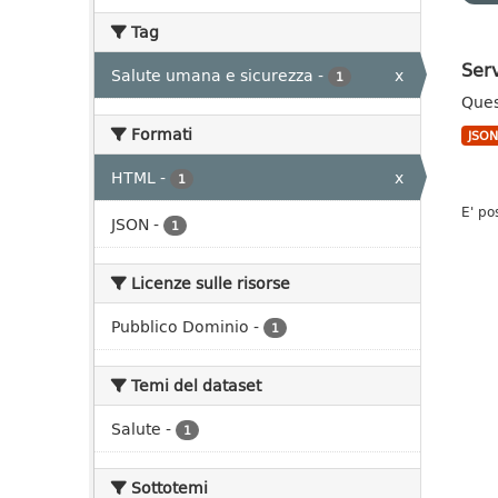
Tag
Ser
Salute umana e sicurezza
-
x
1
Ques
Formati
JSO
HTML
-
x
1
E' po
JSON
-
1
Licenze sulle risorse
Pubblico Dominio
-
1
Temi del dataset
Salute
-
1
Sottotemi