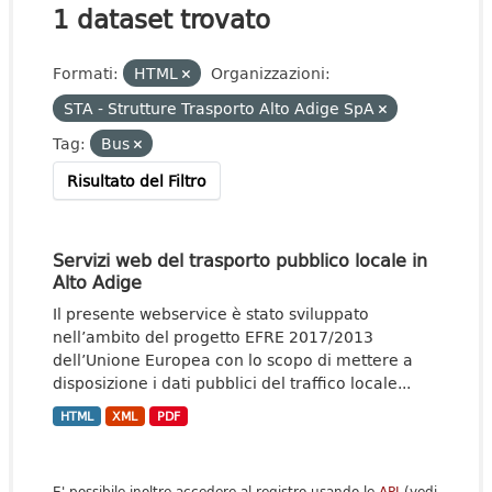
1 dataset trovato
Formati:
HTML
Organizzazioni:
STA - Strutture Trasporto Alto Adige SpA
Tag:
Bus
Risultato del Filtro
Servizi web del trasporto pubblico locale in
Alto Adige
Il presente webservice è stato sviluppato
nell’ambito del progetto EFRE 2017/2013
dell’Unione Europea con lo scopo di mettere a
disposizione i dati pubblici del traffico locale...
HTML
XML
PDF
E' possibile inoltre accedere al registro usando le
API
(vedi