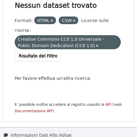
Nessun dataset trovato
Formati:
HTML
CSW
Licenze sulle
risorse:
Creative Commons CC0 1.0 Universale -
Public Domain Dedication (CC0 1.0)
Risultato del Filtro
Per favore effettua un'altra ricerca.
E' possibile inoltre accedere al registro usando le
API
(vedi
Documentazione API
).
Informazioni Dati Alto Adige