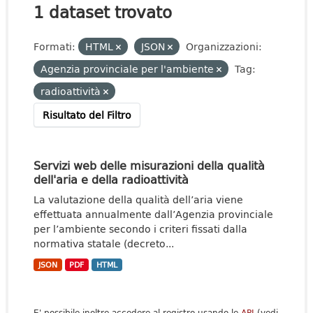
1 dataset trovato
Formati:
HTML
JSON
Organizzazioni:
Agenzia provinciale per l'ambiente
Tag:
radioattività
Risultato del Filtro
Servizi web delle misurazioni della qualità
dell'aria e della radioattività
La valutazione della qualità dell’aria viene
effettuata annualmente dall’Agenzia provinciale
per l’ambiente secondo i criteri fissati dalla
normativa statale (decreto...
JSON
PDF
HTML
E' possibile inoltre accedere al registro usando le
API
(vedi