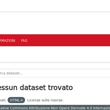
RMAZIONI
FAQ
ssun dataset trovato
ati:
HTML
Licenze sulle risorse:
ative Commons Attribuzione-Non Opere Derivate 4.0 Internazi