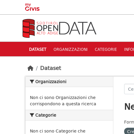
Skip to main content
DATASET
ORGANIZZAZIONI
CATEGORIE
INFO
Dataset
Organizzazioni
Non ci sono Organizzazioni che
Ne
corrispondono a questa ricerca
Categorie
Form
Non ci sono Categorie che
Cre