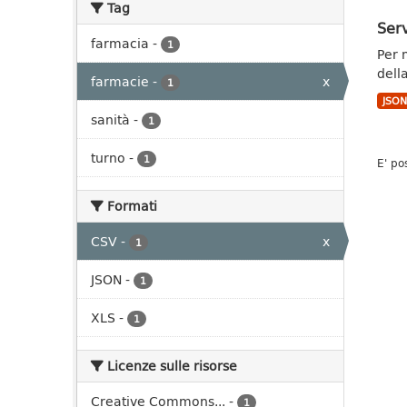
Tag
Serv
farmacia
-
1
Per 
dell
farmacie
-
x
1
JSO
sanità
-
1
turno
-
1
E' po
Formati
CSV
-
x
1
JSON
-
1
XLS
-
1
Licenze sulle risorse
Creative Commons...
-
1