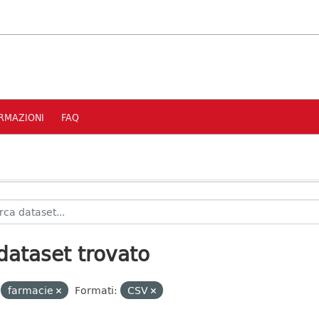
RMAZIONI
FAQ
dataset trovato
farmacie
Formati:
CSV