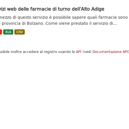
izi web delle farmacie di turno dell'Alto Adige
mezzo di questo servizio è possibile sapere quali farmacie son
a provincia di Bolzano. Come viene prestato il servizio di...
N
XLS
CSV
ssibile inoltre accedere al registro usando le
API
(vedi
Documentazione API