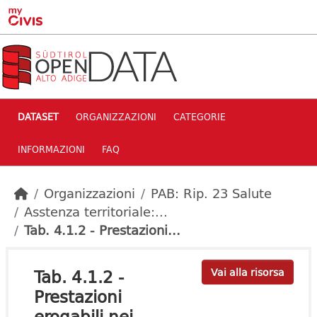
Skip to main content
DATASET
ORGANIZZAZIONI
CATEGORIE
INFORMAZIONI
FAQ
Organizzazioni
PAB: Rip. 23 Salute
Asstenza territoriale:...
Tab. 4.1.2 - Prestazioni...
Tab. 4.1.2 -
Vai alla risorsa
Prestazioni
erogabili nei...