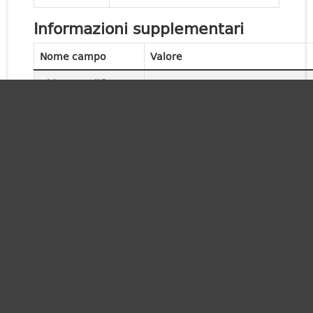
Informazioni supplementari
Nome campo
Valore
Ultima modifica
Sconosciuto
Creato
Sconosciuto
Formato
PDF
Licenza
Creative Commons CCZero
URL
http://www.provincia.bz.it/oep/re
sanitaria/assistenza-distrettuale
rels_tfl=3xe7ZO20NKYnWXJvng0
jGiRst8C
cache_last_updated
None
cache_url
None