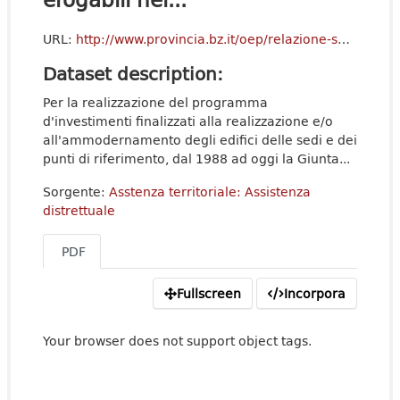
URL:
http://www.provincia.bz.it/oep/relazione-sanitaria/assistenza-distrettuale.asp?rels_tfl=3xe7ZO20NKYnWXJvng0rpqv-jGiRst8C
Dataset description:
Per la realizzazione del programma
d'investimenti finalizzati alla realizzazione e/o
all'ammodernamento degli edifici delle sedi e dei
punti di riferimento, dal 1988 ad oggi la Giunta...
Sorgente:
Asstenza territoriale: Assistenza
distrettuale
PDF
Fullscreen
Incorpora
Your browser does not support object tags.