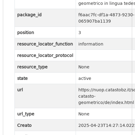
geometrico in lingua tede
package_id
f6aac7fc-df1a-4873-9230-
065907ba1139
position
3
resource_locator_function
information
resource_locator_protocol
resource_type
None
state
active
url
https://nuop.catastobz.it/s
catasto-
geometrico/de/index.html
url_type
None
Creato
2025-04-23T14:27:14.02