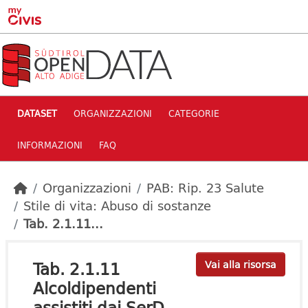
Skip to main content
DATASET
ORGANIZZAZIONI
CATEGORIE
INFORMAZIONI
FAQ
Organizzazioni
PAB: Rip. 23 Salute
Stile di vita: Abuso di sostanze
Tab. 2.1.11...
Tab. 2.1.11
Vai alla risorsa
Alcoldipendenti
assistiti dai SerD