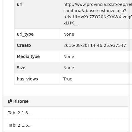
url
http://www.provincia.bz.it/oep/re
sanitaria/abuso-sostanze.asp?
rels_tfl=wXc7ZO20NKYnWXJvng
xLHK__
url_type
None
Creato
2016-08-30T14:46:25.937547
Media type
None
Size
None
has_views
True
Risorse
Tab. 2.1.6...
Tab. 2.1.6...