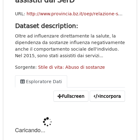
URL:
http://www.provincia.bz.it/oep/relazione-sanitaria/abuso-sostanze.asp?rels_tfl=wXc7ZO20NKYnWXJvng0Rpqv9dIpNO-xLHK__
Dataset description:
Oltre ad influenzare direttamente la salute, la
dipendenza da sostanze influenza negativamente
anche il comportamento sociale dell'individuo.
Nel 2015, sono stati assistiti dai servizi...
Sorgente:
Stile di vita: Abuso di sostanze
Esploratore Dati
Fullscreen
Incorpora