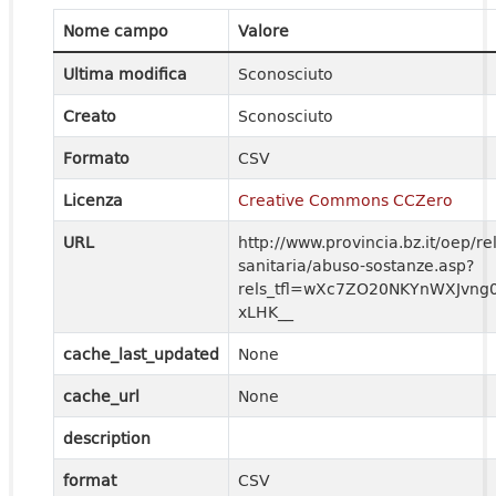
Nome campo
Valore
Ultima modifica
Sconosciuto
Creato
Sconosciuto
Formato
CSV
Licenza
Creative Commons CCZero
URL
http://www.provincia.bz.it/oep/re
sanitaria/abuso-sostanze.asp?
rels_tfl=wXc7ZO20NKYnWXJvng
xLHK__
cache_last_updated
None
cache_url
None
description
format
CSV