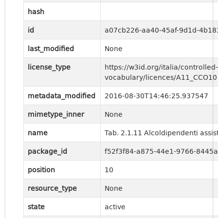
hash
id
a07cb226-aa40-45af-9d1d-4b1
last_modified
None
license_type
https://w3id.org/italia/controlled-
vocabulary/licences/A11_CCO10
metadata_modified
2016-08-30T14:46:25.937547
mimetype_inner
None
name
Tab. 2.1.11 Alcoldipendenti assist
package_id
f52f3f84-a875-44e1-9766-8445
position
10
resource_type
None
state
active