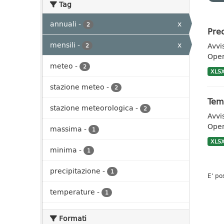
Tag
annuali
-
x
2
Prec
mensili
-
x
Avvi
2
Open
meteo
-
2
XLS
stazione meteo
-
2
Tem
stazione meteorologica
-
2
Avvi
Open
massima
-
1
XLS
minima
-
1
precipitazione
-
1
E' po
temperature
-
1
Formati