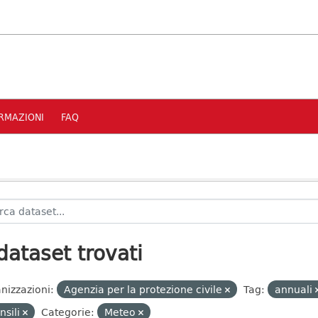
RMAZIONI
FAQ
dataset trovati
nizzazioni:
Agenzia per la protezione civile
Tag:
annuali
nsili
Categorie:
Meteo