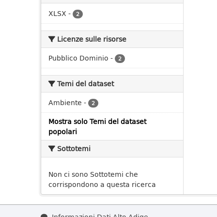
XLSX
-
2
Licenze sulle risorse
Pubblico Dominio
-
2
Temi del dataset
Ambiente
-
2
Mostra solo Temi del dataset
popolari
Sottotemi
Non ci sono Sottotemi che
corrispondono a questa ricerca
Informazioni Dati Alto Adige