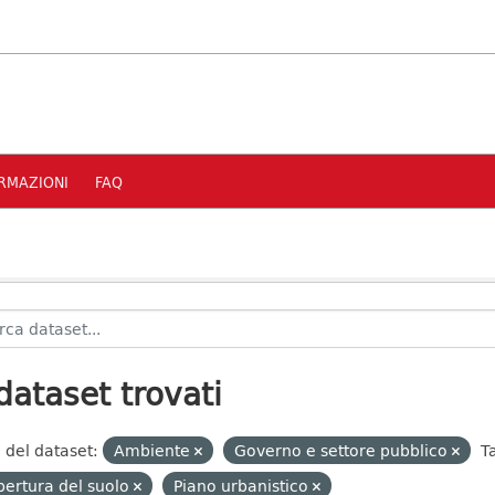
RMAZIONI
FAQ
dataset trovati
 del dataset:
Ambiente
Governo e settore pubblico
T
ertura del suolo
Piano urbanistico