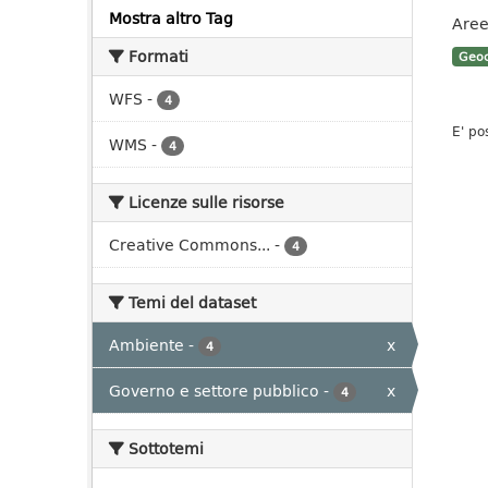
Mostra altro Tag
Aree
Formati
Geoc
WFS
-
4
E' po
WMS
-
4
Licenze sulle risorse
Creative Commons...
-
4
Temi del dataset
Ambiente
-
x
4
Governo e settore pubblico
-
x
4
Sottotemi