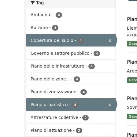
Tag
Ambiente
-
4
Pian
Bolzano
-
Eleme
4
acqu
Copertura del suolo
-
x
4
Geoc
Governo e settore pubblico
-
4
Pian
Piano delle infrastrutture
-
4
Aree
Piano delle zone...
-
4
Geoc
Piano di zonizzazione
-
4
Pian
Piano urbanistico
-
x
4
Sovr
Attrezzature collettive
-
Geoc
2
Piano di attuazione
-
2
Pian