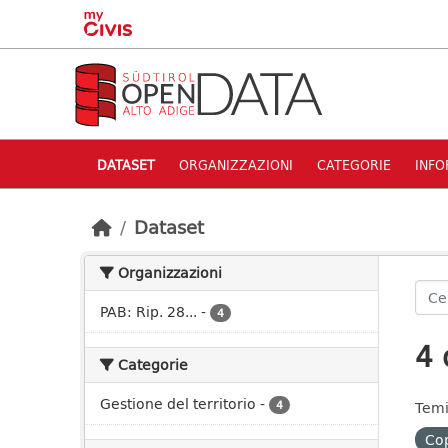
Skip to main content
DATASET
ORGANIZZAZIONI
CATEGORIE
INFO
Dataset
Organizzazioni
PAB: Rip. 28...
-
4
4 
Categorie
Gestione del territorio
-
4
Temi
Cop