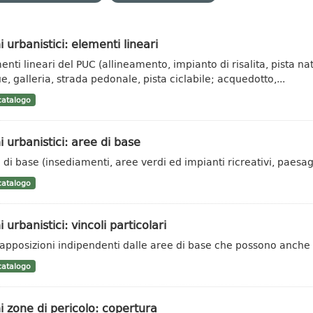
i urbanistici: elementi lineari
nti lineari del PUC (allineamento, impianto di risalita, pista natu
e, galleria, strada pedonale, pista ciclabile; acquedotto,...
atalogo
i urbanistici: aree di base
 di base (insediamenti, aree verdi ed impianti ricreativi, paesagg
atalogo
i urbanistici: vincoli particolari
apposizioni indipendenti dalle aree di base che possono anche es
atalogo
i zone di pericolo: copertura