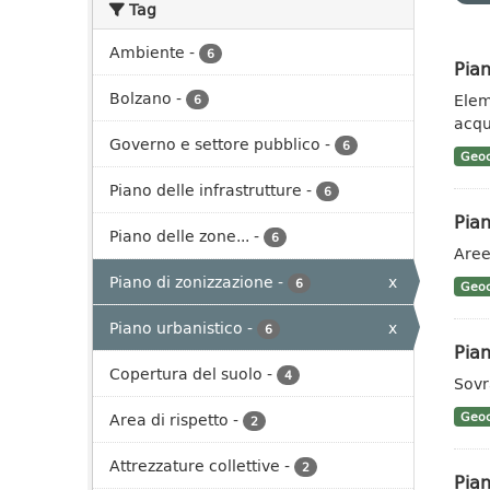
Tag
Ambiente
-
6
Pian
Bolzano
-
Eleme
6
acqu
Governo e settore pubblico
-
6
Geoc
Piano delle infrastrutture
-
6
Pian
Piano delle zone...
-
6
Aree
Piano di zonizzazione
-
x
6
Geoc
Piano urbanistico
-
x
6
Pian
Copertura del suolo
-
4
Sovr
Area di rispetto
-
Geoc
2
Attrezzature collettive
-
2
Pian