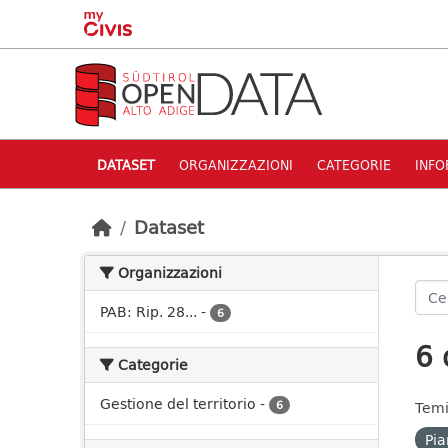
Skip to main content
DATASET
ORGANIZZAZIONI
CATEGORIE
INFO
Dataset
Organizzazioni
PAB: Rip. 28...
-
6
6 
Categorie
Gestione del territorio
-
6
Temi
Pia