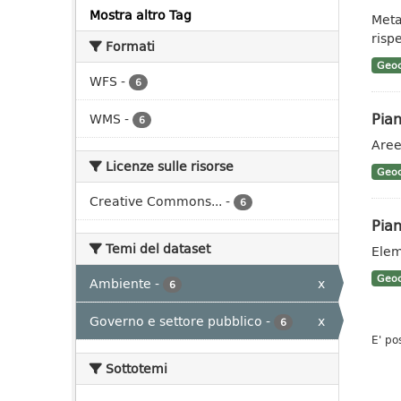
Mostra altro Tag
Meta
rispe
Formati
Geoc
WFS
-
6
Pian
WMS
-
6
Aree
Licenze sulle risorse
Geoc
Creative Commons...
-
6
Pian
Temi del dataset
Elem
Geoc
Ambiente
-
x
6
Governo e settore pubblico
-
x
6
E' po
Sottotemi