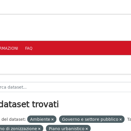
RMAZIONI
FAQ
dataset trovati
 del dataset:
Ambiente
Governo e settore pubblico
T
no di zonizzazione
Piano urbanistico