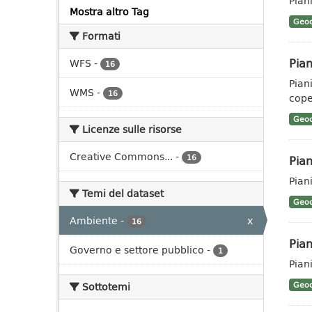
Piani
Mostra altro Tag
Geoc
Formati
Pian
WFS
-
16
Pian
WMS
-
16
coper
Geoc
Licenze sulle risorse
Creative Commons...
-
16
Pian
Pian
Temi del dataset
Geoc
Ambiente
-
x
16
Pian
Governo e settore pubblico
-
1
Pian
Sottotemi
Geoc