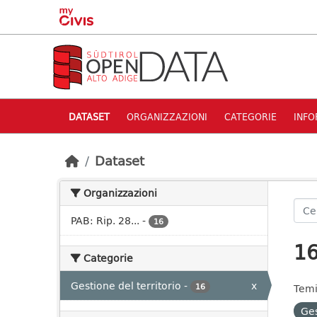
Skip to main content
DATASET
ORGANIZZAZIONI
CATEGORIE
INFO
Dataset
Organizzazioni
PAB: Rip. 28...
-
16
16
Categorie
Gestione del territorio
-
x
16
Temi
Ges