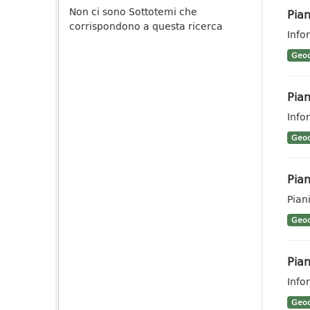
Non ci sono Sottotemi che
Pian
corrispondono a questa ricerca
Info
Geoc
Pian
Info
Geoc
Pian
Piani
Geoc
Pian
Info
Geoc