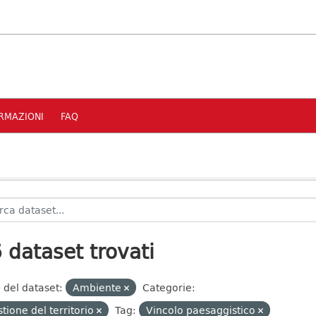
RMAZIONI
FAQ
 dataset trovati
 del dataset:
Ambiente
Categorie:
tione del territorio
Tag:
Vincolo paesaggistico