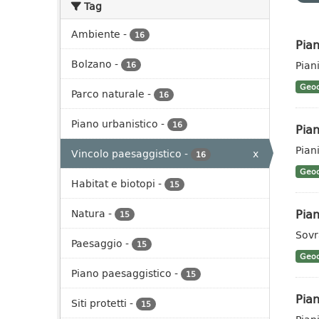
Tag
Ambiente
-
16
Pian
Bolzano
-
Pian
16
Geoc
Parco naturale
-
16
Piano urbanistico
-
16
Pian
Pian
Vincolo paesaggistico
-
x
16
Geoc
Habitat e biotopi
-
15
Pian
Natura
-
15
Sovr
Paesaggio
-
15
Geoc
Piano paesaggistico
-
15
Pian
Siti protetti
-
15