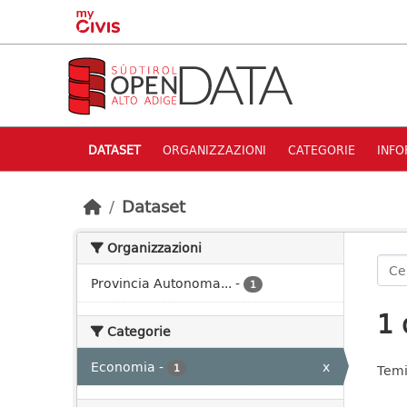
Skip to main content
DATASET
ORGANIZZAZIONI
CATEGORIE
INFO
Dataset
Organizzazioni
Provincia Autonoma...
-
1
1 
Categorie
Economia
-
x
1
Temi