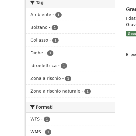
Tag
Gran
Ambiente
-
1
I da
Giov
Bolzano
-
1
Geoc
Collasso
-
1
Dighe
-
1
E' po
Idroelettrica
-
1
Zona a rischio
-
1
Zone a rischio naturale
-
1
Formati
WFS
-
1
WMS
-
1