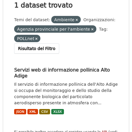
1 dataset trovato
Temi del dataset:
Ambiente
Organizzazioni:
Agenzia provinciale per l'ambiente
Tag:
POLLnet
Risultato del Filtro
Servizi web di informazione pollinica Alto
Adige
Il servizio di informazione pollinica dell'Alto Adige
si occupa del monitoraggio e dello studio della
componente biologica del particolato
aerodisperso presente in atmosfera con...
JSON
XML
CSV
XLSX
E' possibile inoltre accedere al registro usando le
API
(vedi