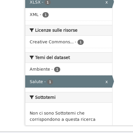
XLSX
-
x
1
XML
-
1
Licenze sulle risorse
Creative Commons...
-
1
Temi del dataset
Ambiente
-
1
Salute
-
x
1
Sottotemi
Non ci sono Sottotemi che
corrispondono a questa ricerca