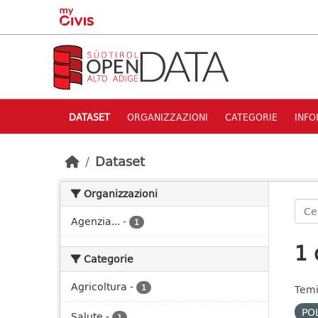
Skip to main content
DATASET
ORGANIZZAZIONI
CATEGORIE
INFO
Dataset
Organizzazioni
Agenzia...
-
1
1 
Categorie
Agricoltura
-
1
Temi
PO
Salute
-
1