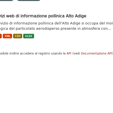
izi web di informazione pollinica Alto Adige
ervizio di informazione pollinica dell'Alto Adige si occupa del m
ogica del particolato aerodisperso presente in atmosfera con...
N
XML
CSV
XLSX
ssibile inoltre accedere al registro usando le
API
(vedi
Documentazione API