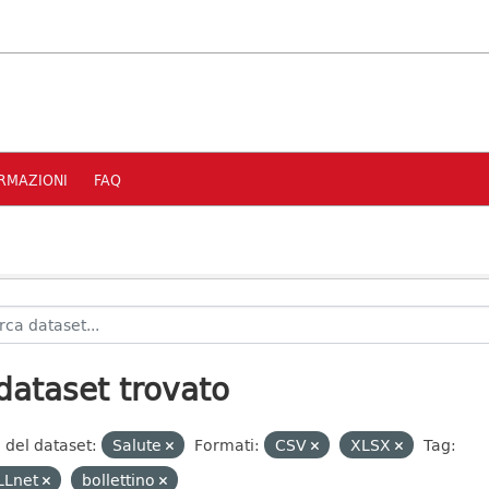
RMAZIONI
FAQ
dataset trovato
 del dataset:
Salute
Formati:
CSV
XLSX
Tag:
LLnet
bollettino