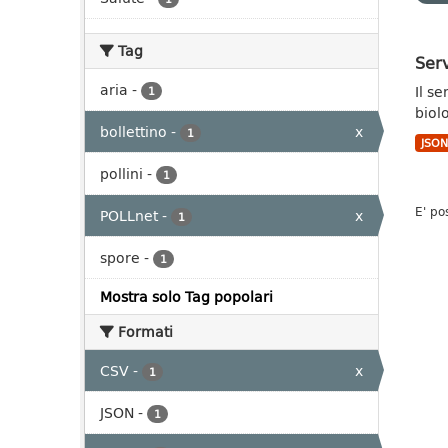
Tag
Serv
aria
-
Il s
1
biol
bollettino
-
x
1
JSO
pollini
-
1
E' po
POLLnet
-
x
1
spore
-
1
Mostra solo Tag popolari
Formati
CSV
-
x
1
JSON
-
1