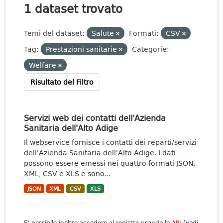
1 dataset trovato
Temi del dataset:
Salute
Formati:
CSV
Tag:
Prestazioni sanitarie
Categorie:
Welfare
Risultato del Filtro
Servizi web dei contatti dell'Azienda
Sanitaria dell'Alto Adige
Il webservice fornisce i contatti dei reparti/servizi
dell'Azienda Sanitaria dell'Alto Adige. I dati
possono essere emessi nei quattro formati JSON,
XML, CSV e XLS e sono...
JSON
XML
CSV
XLS
E' possibile inoltre accedere al registro usando le
API
(vedi