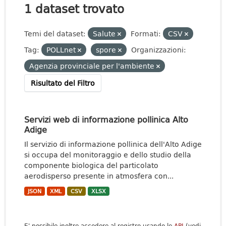
1 dataset trovato
Temi del dataset:
Salute
Formati:
CSV
Tag:
POLLnet
spore
Organizzazioni:
Agenzia provinciale per l'ambiente
Risultato del Filtro
Servizi web di informazione pollinica Alto
Adige
Il servizio di informazione pollinica dell'Alto Adige
si occupa del monitoraggio e dello studio della
componente biologica del particolato
aerodisperso presente in atmosfera con...
JSON
XML
CSV
XLSX
E' possibile inoltre accedere al registro usando le
API
(vedi