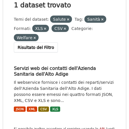
1 dataset trovato
Temi del dataset:
Salute
Tag:
Sanità
Formati:
XLS
CSV
Categorie:
Welfare
Risultato del Filtro
Servizi web dei contatti dell'Azienda
Sanitaria dell'Alto Adige
Il webservice fornisce i contatti dei reparti/servizi
dell'Azienda Sanitaria dell'Alto Adige. I dati
possono essere emessi nei quattro formati JSON,
XML, CSV e XLS e sono...
JSON
XML
CSV
XLS
E' possibile inoltre accedere al registro usando le
API
(vedi