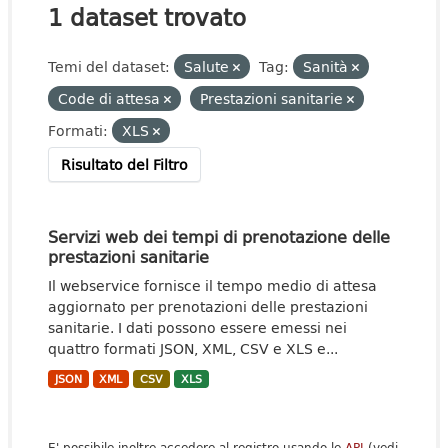
1 dataset trovato
Temi del dataset:
Salute
Tag:
Sanità
Code di attesa
Prestazioni sanitarie
Formati:
XLS
Risultato del Filtro
Servizi web dei tempi di prenotazione delle
prestazioni sanitarie
Il webservice fornisce il tempo medio di attesa
aggiornato per prenotazioni delle prestazioni
sanitarie. I dati possono essere emessi nei
quattro formati JSON, XML, CSV e XLS e...
JSON
XML
CSV
XLS
E' possibile inoltre accedere al registro usando le
API
(vedi