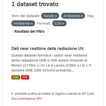
1 dataset trovato
Temi del dataset:
Salute
Ambiente
Tag:
Ambiente
Formati:
CSV
Risultato del Filtro
Dati near realtime della radiazione UV
Questo dataset fornisce i valori near realtime
della radiazione UVB e UVA solare misurati al
Renon (1770m s.l.m.) e a Laives (230m s.l.m.). Il
sensore UVB (280-315nm) presenta...
CSV
PDF
E' possibile inoltre accedere al registro usando le
API
(vedi
Documentazione API
).