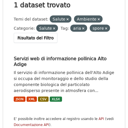
1 dataset trovato
Temi del dataset:
Salute
Ambiente
Categorie:
Salute
Tag:
aria
spore
Risultato del Filtro
Servizi web di informazione pollinica Alto
Adige
Il servizio di informazione pollinica dell'Alto Adige
si occupa del monitoraggio e dello studio della
componente biologica del particolato
aerodisperso presente in atmosfera con...
JSON
XML
CSV
XLSX
E' possibile inoltre accedere al registro usando le
API
(vedi
Documentazione API
).